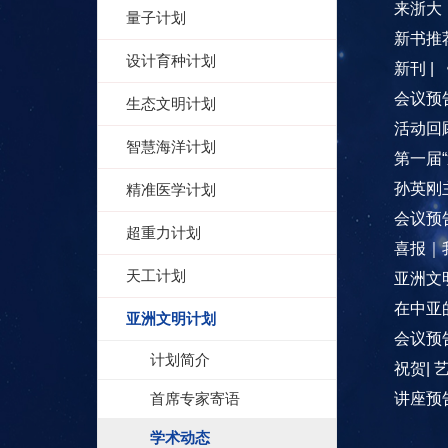
来浙大
量子计划
新书推
设计育种计划
新刊 
会议预
生态文明计划
活动回
智慧海洋计划
第一届
孙英刚
精准医学计划
会议预
超重力计划
喜报｜
天工计划
亚洲文
在中亚
亚洲文明计划
会议预
计划简介
祝贺|
首席专家寄语
讲座预
学术动态