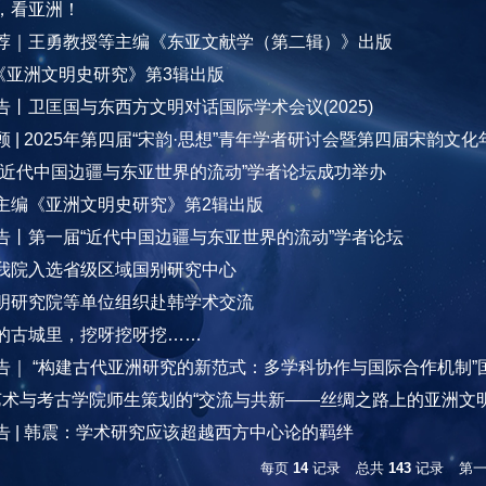
，看亚洲！
荐｜王勇教授等主编《东亚文献学（第二辑）》出版
| 《亚洲文明史研究》第3辑出版
告丨卫匡国与东西方文明对话国际学术会议(2025)
顾 | 2025年第四届“宋韵·思想”青年学者研讨会暨第四届宋韵文
“近代中国边疆与东亚世界的流动”学者论坛成功举办
主编《亚洲文明史研究》第2辑出版
告丨第一届“近代中国边疆与东亚世界的流动”学者论坛
我院入选省级区域国别研究中心
明研究院等单位组织赴韩学术交流
的古城里，挖呀挖呀挖……
告｜ “构建古代亚洲研究的新范式：多学科协作与国际合作机制”
 艺术与考古学院师生策划的“交流与共新——丝绸之路上的亚洲文明”
告 | 韩震：学术研究应该超越西方中心论的羁绊
每页
14
记录
总共
143
记录
第