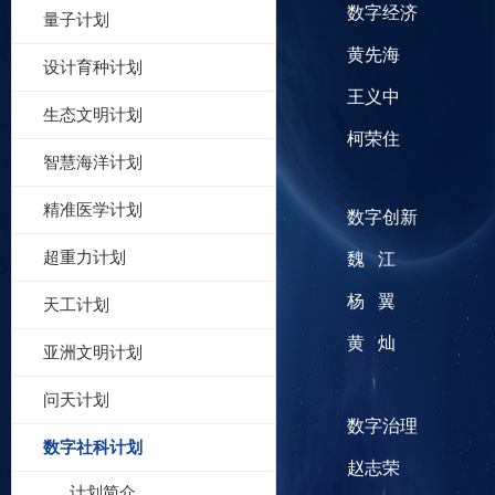
数字经济
量子计划
黄先海
设计育种计划
王义中
生态文明计划
柯荣住
智慧海洋计划
精准医学计划
数字创新
超重力计划
魏
江
杨
翼
天工计划
黄
灿
亚洲文明计划
问天计划
数字治理
数字社科计划
赵志荣
计划简介