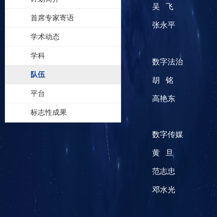
吴
飞
首席专家寄语
张永平
学术动态
学科
数字法治
队伍
胡
铭
平台
高艳东
标志性成果
数字传媒
黄
旦
范志忠
邓水光