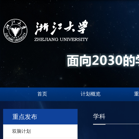
首页
计划概览
重
学科
重点发布
双脑计划